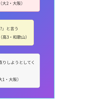
（大2・大阪）
!?」と言う
（高3・和歌山）
直りしようとしてく
大1・大阪）