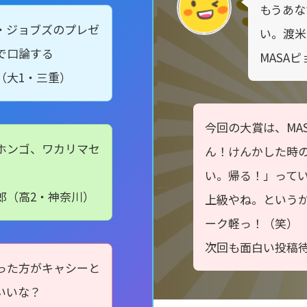
もうあな
・ジョブズのプレゼ
い。渡米
で口論する
MASA
（大1・三重）
今回の大賞は、MA
ホンゴ、ワカリマセ
ん！けんかした時
い。帰る！」って
郎（高2・神奈川）
上級やね。という
ーク軽っ！（笑）
次回も面白い投稿
った方がキャシーと
いいな？