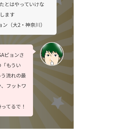
たとはやっていけな
します
ピョン（大2・神奈川）
SAピョンさ
の「もうい
いう流れの最
か、フットワ
待ってるで！