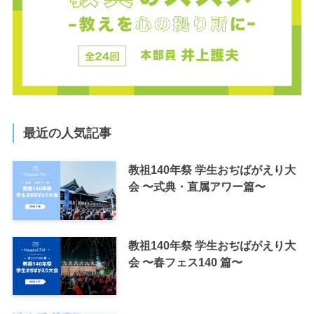
最近の人気記事
教祖140年祭 学生おぢばがえり大
会 〜式典・直属アワー篇〜
教祖140年祭 学生おぢばがえり大
会 〜春フェス140 篇〜