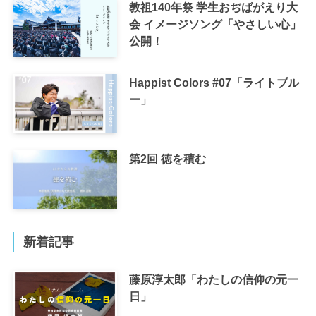
教祖140年祭 学生おぢばがえり大
会 イメージソング「やさしい心」
公開！
Happist Colors #07「ライトブル
ー」
第2回 徳を積む
新着記事
藤原淳太郎「わたしの信仰の元一
日」