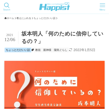
Search
Menu
ホーム
教えにふれる
ちょっとだけいい話
坂本明人「何のために信仰してい
2021
12/06
るの？」
2022年1月5日
ちょっとだけいい話
教祖
親神様
陽気ぐらし