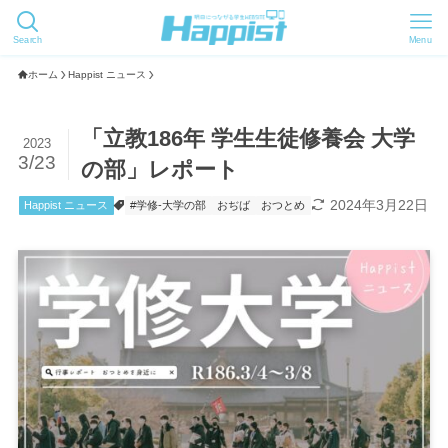
Search
Menu
ホーム
Happist ニュース
「立教186年 学生生徒修養会 大学
2023
3/23
の部」レポート
2024年3月22日
Happist ニュース
#学修-大学の部
おぢば
おつとめ