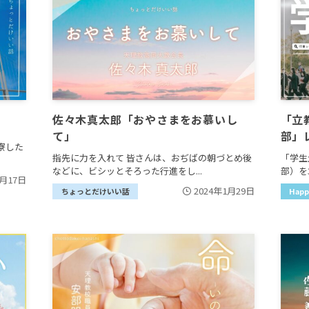
佐々木真太郎「おやさまをお慕いし
「立
て」
部」
寮した
指先に力を入れて 皆さんは、おぢばの朝づとめ後
「学生
などに、ビシッとそろった行進をし...
部）を
6月17日
2024年1月29日
ちょっとだけいい話
Hap