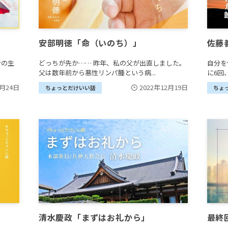
安部明徳「命（いのち）」
佐藤
での生
どっちが先か…… 昨年、私の父が出直しました。
自分を
父は数年前から悪性リンパ腫という病...
に6回
1月24日
2022年12月19日
ちょっとだけいい話
ちょ
清水慶政「まずはお礼から」
最終