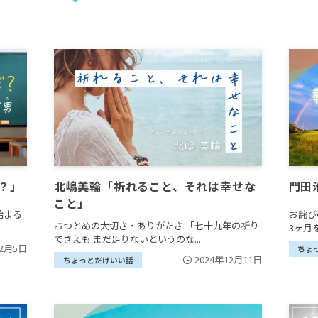
？」
北嶋美輪「祈れること、それは幸せな
門田
こと」
始まる
お詫び
おつとめの大切さ・ありがたさ 「七十九年の祈り
3ヶ月
でさえも まだ足りないというのな...
年2月5日
ちょ
2024年12月11日
ちょっとだけいい話