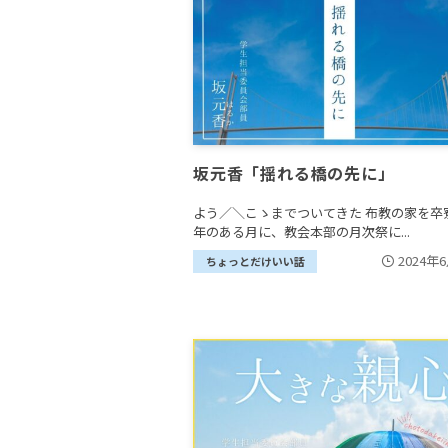
坂元香「揺れる橋の先に」
よう／＼こゝまでついてきた 布教の家を卒
年のある月に、教会本部の月次祭に...
2024年
ちょっとだけいい話