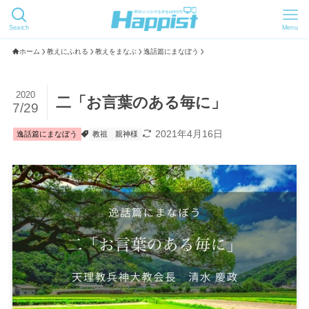
Search
Menu
ホーム
教えにふれる
教えをまなぶ
逸話篇にまなぼう
2020
二「お言葉のある毎に」
7/29
2021年4月16日
逸話篇にまなぼう
教祖
親神様