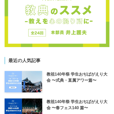
最近の人気記事
教祖140年祭 学生おぢばがえり大
会 〜式典・直属アワー篇〜
教祖140年祭 学生おぢばがえり大
会 〜春フェス140 篇〜