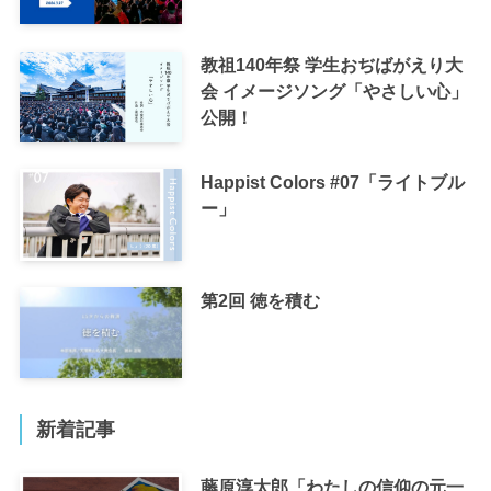
教祖140年祭 学生おぢばがえり大
会 イメージソング「やさしい心」
公開！
Happist Colors #07「ライトブル
ー」
第2回 徳を積む
新着記事
藤原淳太郎「わたしの信仰の元一