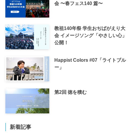
会 〜春フェス140 篇〜
教祖140年祭 学生おぢばがえり大
会 イメージソング「やさしい心」
公開！
Happist Colors #07「ライトブル
ー」
第2回 徳を積む
新着記事