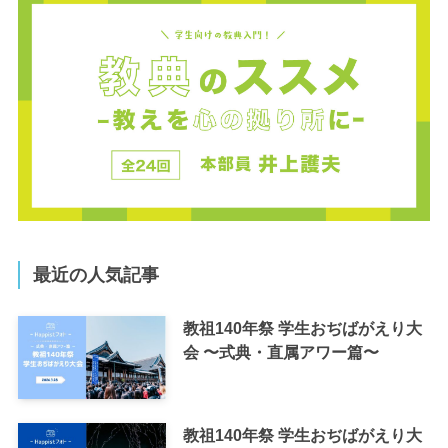
最近の人気記事
教祖140年祭 学生おぢばがえり大
会 〜式典・直属アワー篇〜
教祖140年祭 学生おぢばがえり大