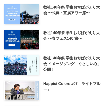
教祖140年祭 学生おぢばがえり大
会 〜式典・直属アワー篇〜
教祖140年祭 学生おぢばがえり大
会 〜春フェス140 篇〜
教祖140年祭 学生おぢばがえり大
会 イメージソング「やさしい心」
公開！
Happist Colors #07「ライトブル
ー」