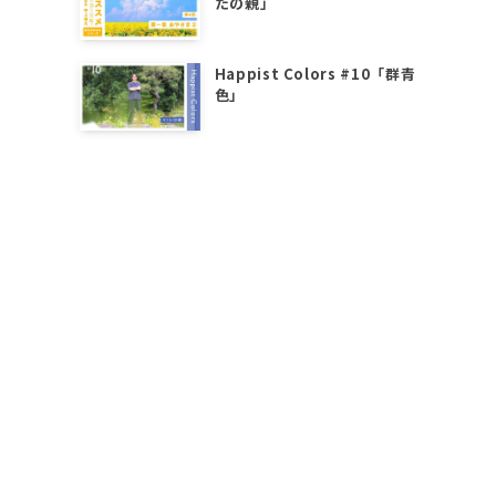
たの親」
Happist Colors #10「群青
色」