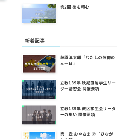
第2回 徳を積む
新着記事
藤原淳太郎「わたしの信仰の
元一日」
立教189年 秋期直属学生リー
ダー講習会 開催要項
立教189年 教区学生会リーダ
ーの集い 開催要項
第一章 おやさま ②「ひなが