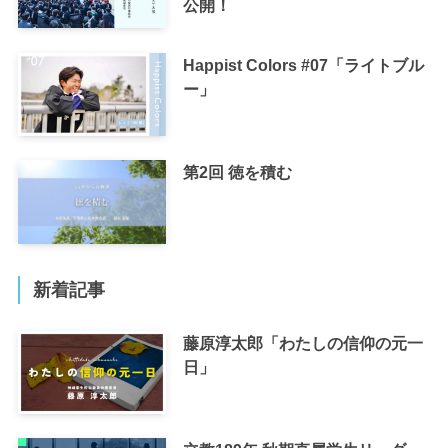
公開！
Happist Colors #07「ライトブル
ー」
第2回 徳を積む
新着記事
藤原淳太郎「わたしの信仰の元一
日」