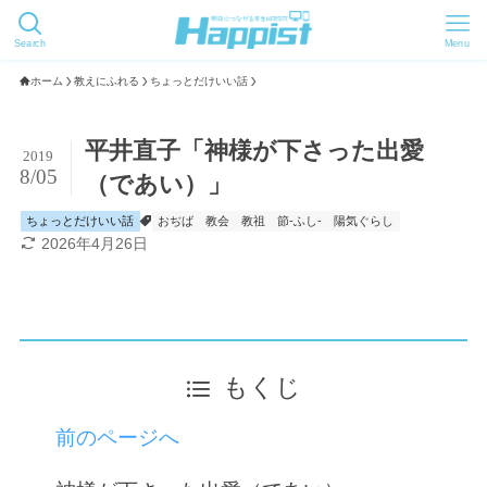
Search
Menu
ホーム
教えにふれる
ちょっとだけいい話
平井直子「神様が下さった出愛
2019
8/05
（であい）」
ちょっとだけいい話
おぢば
教会
教祖
節-ふし-
陽気ぐらし
2026年4月26日
もくじ
前のページへ