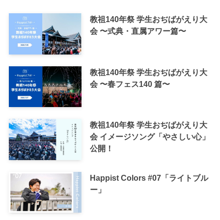
教祖140年祭 学生おぢばがえり大
会 〜式典・直属アワー篇〜
教祖140年祭 学生おぢばがえり大
会 〜春フェス140 篇〜
教祖140年祭 学生おぢばがえり大
会 イメージソング「やさしい心」
公開！
Happist Colors #07「ライトブル
ー」