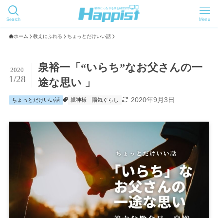
Search
Menu
ホーム
教えにふれる
ちょっとだけいい話
泉裕一「“いらち”なお父さんの一
2020
1/28
途な思い 」
2020年9月3日
ちょっとだけいい話
親神様
陽気ぐらし