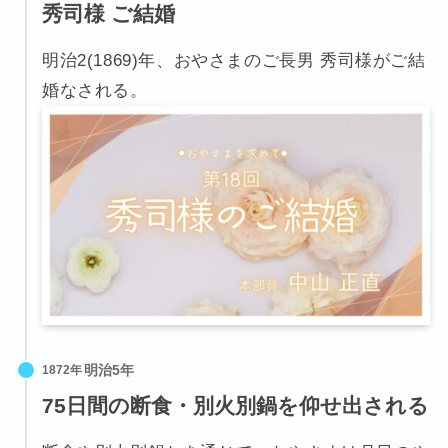
秀司様 ご結婚
明治2(1869)年、おやさまのご長男 秀司様がご結
婚なされる。
1872年
75日間の断食・別火別鍋を仰せ出される